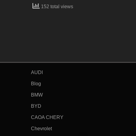
152 total views
AUDI
Blog
BMW
BYD
CAOA CHERY
Chevrolet