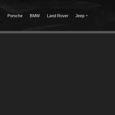
I
Porsche
BMW
Land Rover
Jeep