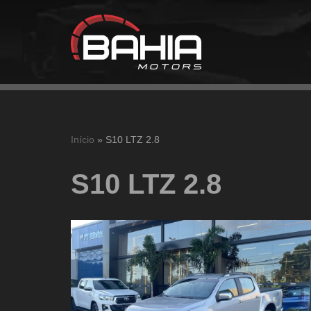
Pular
para
o
conteúdo
Início
»
S10 LTZ 2.8
S10 LTZ 2.8