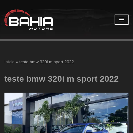
Pular
para
o
conteúdo
Início
»
teste bmw 320i m sport 2022
teste bmw 320i m sport 2022