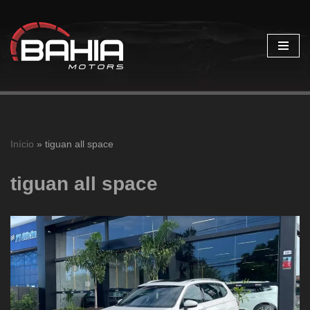
Pular
para
o
conteúdo
Início
»
tiguan all space
tiguan all space