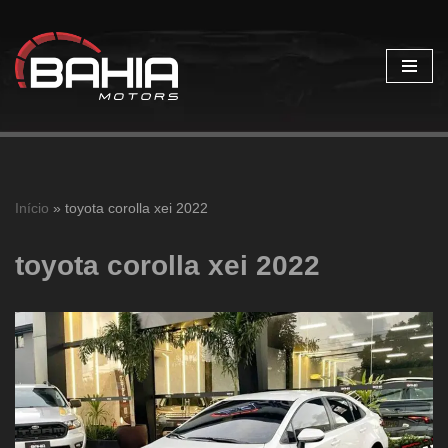
Pular
para
o
conteúdo
Início
»
toyota corolla xei 2022
toyota corolla xei 2022