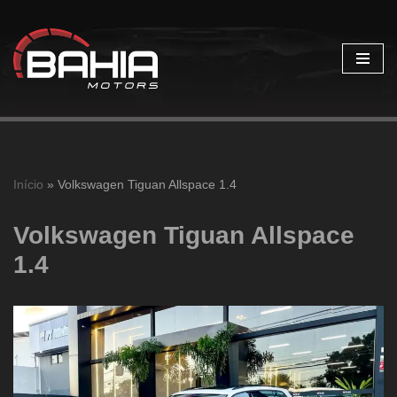
Pular
para
o
conteúdo
Início
»
Volkswagen Tiguan Allspace 1.4
Volkswagen Tiguan Allspace
1.4