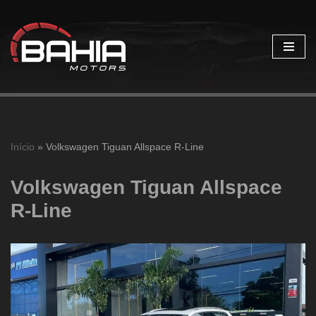
Pular
para
o
conteúdo
Início
»
Volkswagen Tiguan Allspace R-Line
Volkswagen Tiguan Allspace
R-Line