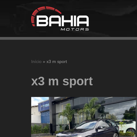
Pular
para
o
conteúdo
Início
»
x3 m sport
x3 m sport