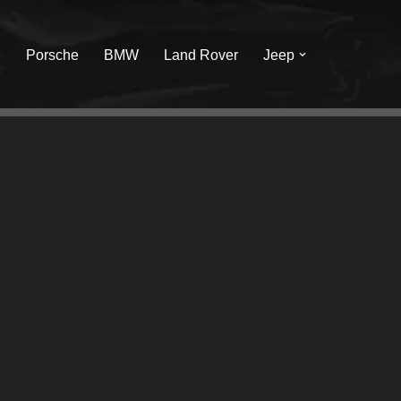
I
Porsche
BMW
Land Rover
Jeep